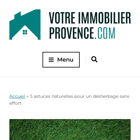
Menu
Accueil
»
5 astuces naturelles pour un désherbage sans
effort