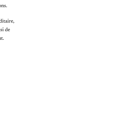
ons.
itaire,
si de
t.