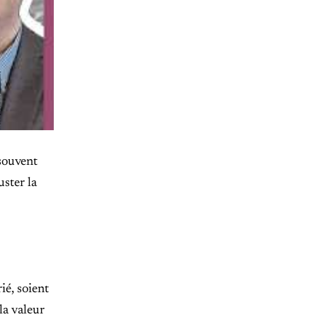
 souvent
uster la
ié, soient
la valeur