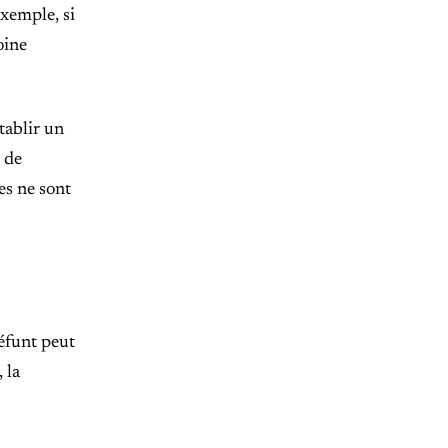
exemple, si
oine
tablir un
s de
es ne sont
défunt peut
 la