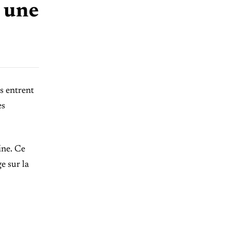
 une
s entrent
es
ine. Ce
e sur la