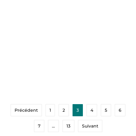
Quels sont les frais de dossier liés à un crédit
immobilier ?
Lorsque l’on projette d’acquérir un bien immobilier,
le crédit représente souvent l’étape incontournable
pour concrétiser ce rêve. Parmi les différents coûts
à anticiper, les frais…
Voir Plus
Précédent
1
2
3
4
5
6
7
…
13
Suivant