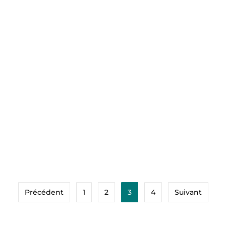
12 juillet 2023
Immobilier
Quelles sont les implications fiscales de la
vente d’une maison ?
Si vous avez récemment vendu une maison ou si
vous vous apprêtez à le faire, vous êtes
probablement prêt à passer à autre chose et…
Voir Plus
Précédent
1
2
3
4
Suivant