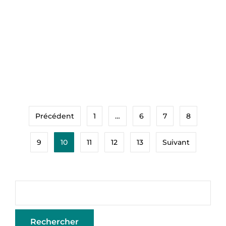
solution de plus en plus populaire pour habiller les
fenêtres de manière élégante et fonctionnelle.
Contrairement aux tringles…
Voir Plus
Précédent
1
…
6
7
8
9
10
11
12
13
Suivant